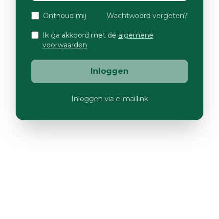
Onthoud mij
Wachtwoord vergeten?
Ik ga akkoord met de
algemene
voorwaarden
Inloggen
Inloggen via e-maillink