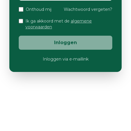
Onthoud mij
Wachtwoord vergeten?
Ik ga akkoord met de
algemene
voorwaarden
Inloggen
Inloggen via e-maillink