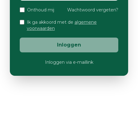
Onthoud mij
Wachtwoord vergeten?
Ik ga akkoord met de
algemene
voorwaarden
Inloggen
Inloggen via e-maillink