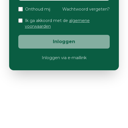
Onthoud mij
Wachtwoord vergeten?
Ik ga akkoord met de
algemene
voorwaarden
Inloggen
Inloggen via e-maillink