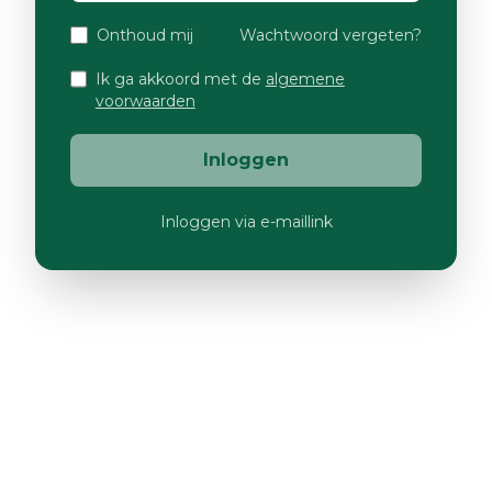
Onthoud mij
Wachtwoord vergeten?
Ik ga akkoord met de
algemene
voorwaarden
Inloggen
Inloggen via e-maillink