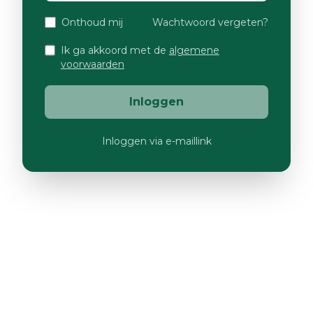
Onthoud mij
Wachtwoord vergeten?
Ik ga akkoord met de
algemene
voorwaarden
Inloggen
Inloggen via e-maillink