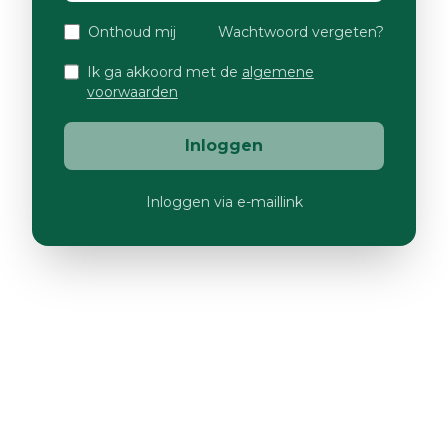
Onthoud mij
Wachtwoord vergeten?
Ik ga akkoord met de
algemene
voorwaarden
Inloggen
Inloggen via e-maillink