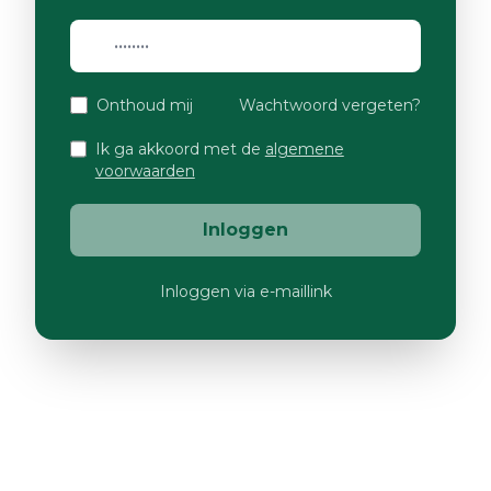
Onthoud mij
Wachtwoord vergeten?
Ik ga akkoord met de
algemene
voorwaarden
Inloggen
Inloggen via e-maillink