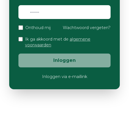
Onthoud mij
Wachtwoord vergeten?
Ik ga akkoord met de
algemene
voorwaarden
Inloggen
Inloggen via e-maillink