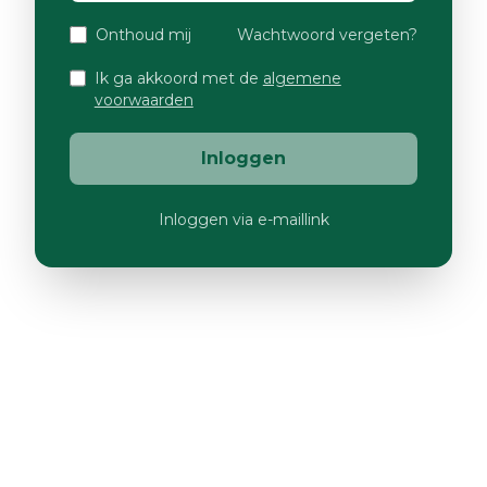
Onthoud mij
Wachtwoord vergeten?
Ik ga akkoord met de
algemene
voorwaarden
Inloggen
Inloggen via e-maillink