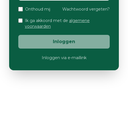
Onthoud mij
Wachtwoord vergeten?
Ik ga akkoord met de
algemene
voorwaarden
Inloggen
Inloggen via e-maillink