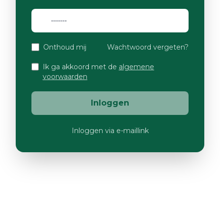
Onthoud mij
Wachtwoord vergeten?
Ik ga akkoord met de
algemene
voorwaarden
Inloggen
Inloggen via e-maillink