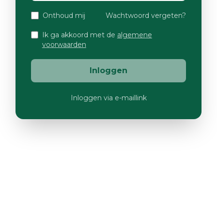
Onthoud mij
Wachtwoord vergeten?
Ik ga akkoord met de
algemene
voorwaarden
Inloggen
Inloggen via e-maillink