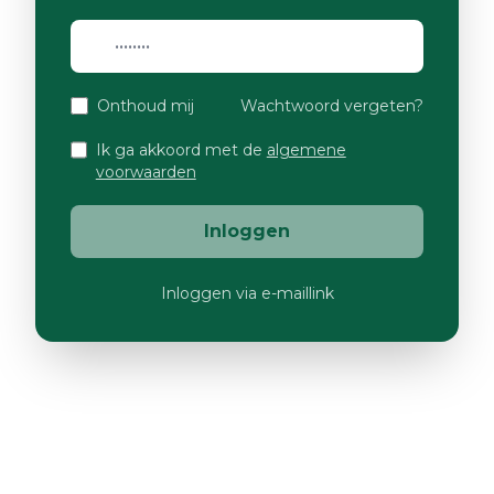
Onthoud mij
Wachtwoord vergeten?
Ik ga akkoord met de
algemene
voorwaarden
Inloggen
Inloggen via e-maillink