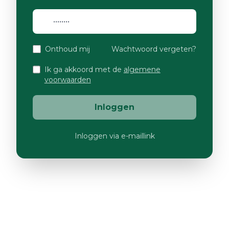
Onthoud mij
Wachtwoord vergeten?
Ik ga akkoord met de
algemene
voorwaarden
Inloggen
Inloggen via e-maillink