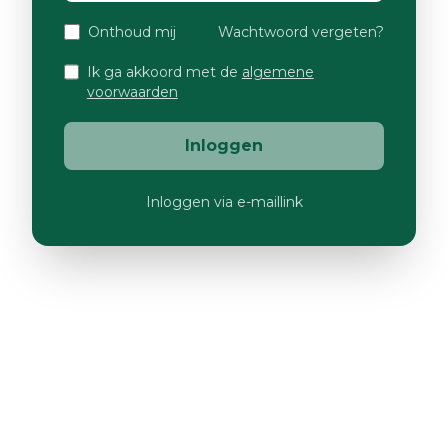
Onthoud mij
Wachtwoord vergeten?
Ik ga akkoord met de
algemene
voorwaarden
Inloggen
Inloggen via e-maillink