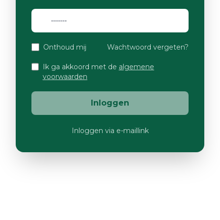
Onthoud mij
Wachtwoord vergeten?
Ik ga akkoord met de
algemene
voorwaarden
Inloggen
Inloggen via e-maillink