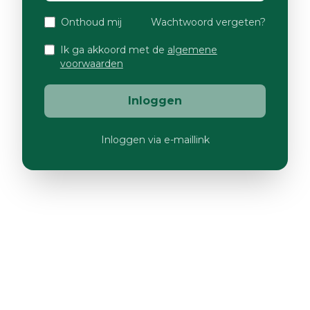
Onthoud mij
Wachtwoord vergeten?
Ik ga akkoord met de
algemene
voorwaarden
Inloggen
Inloggen via e-maillink