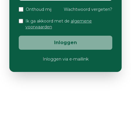
Onthoud mij
Wachtwoord vergeten?
Ik ga akkoord met de
algemene
voorwaarden
Inloggen
Inloggen via e-maillink