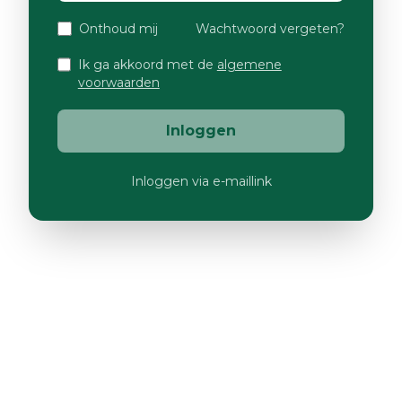
Onthoud mij
Wachtwoord vergeten?
Ik ga akkoord met de
algemene
voorwaarden
Inloggen
Inloggen via e-maillink