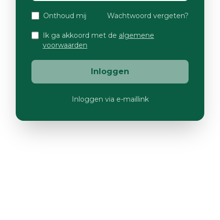
Onthoud mij
Wachtwoord vergeten?
Ik ga akkoord met de
algemene
voorwaarden
Inloggen
Inloggen via e-maillink