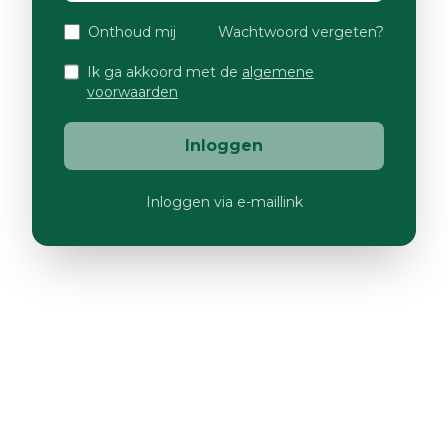
Onthoud mij
Wachtwoord vergeten?
Ik ga akkoord met de
algemene
voorwaarden
Inloggen
Inloggen via e-maillink