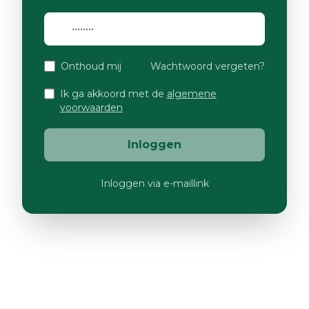
Onthoud mij
Wachtwoord vergeten?
Ik ga akkoord met de
algemene
voorwaarden
Inloggen
Inloggen via e-maillink