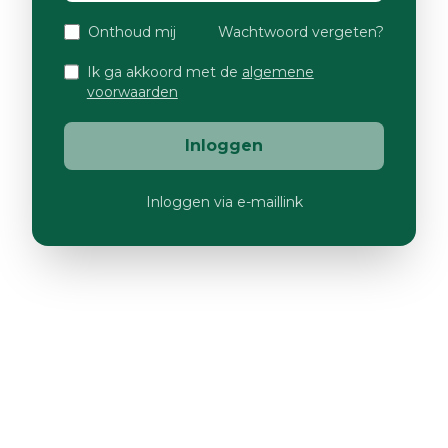
Onthoud mij
Wachtwoord vergeten?
Ik ga akkoord met de
algemene
voorwaarden
Inloggen
Inloggen via e-maillink