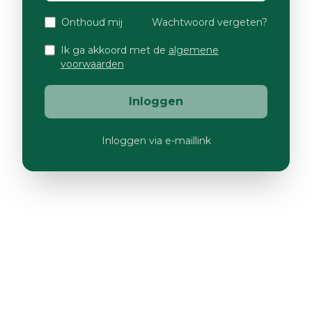
Onthoud mij
Wachtwoord vergeten?
Ik ga akkoord met de
algemene
voorwaarden
Inloggen
Inloggen via e-maillink