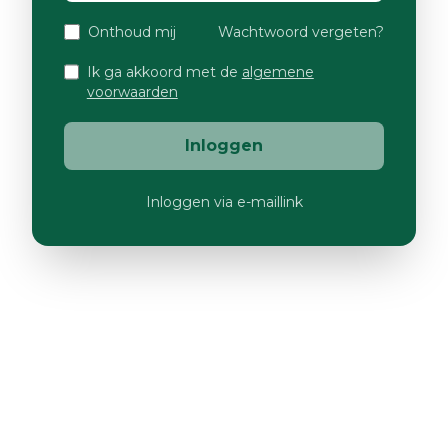
Onthoud mij
Wachtwoord vergeten?
Ik ga akkoord met de
algemene
voorwaarden
Inloggen
Inloggen via e-maillink