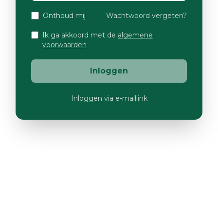
Onthoud mij
Wachtwoord vergeten?
Ik ga akkoord met de
algemene
voorwaarden
Inloggen
Inloggen via e-maillink