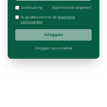
Onthoud mij
Wachtwoord vergeten?
Ik ga akkoord met de
algemene
voorwaarden
Inloggen
Inloggen via e-maillink