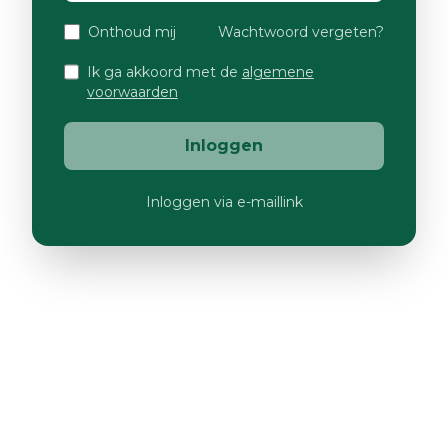
Onthoud mij
Wachtwoord vergeten?
Ik ga akkoord met de
algemene
voorwaarden
Inloggen
Inloggen via e-maillink