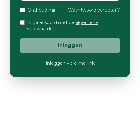
Onthoud mij
Wachtwoord vergeten?
Ik ga akkoord met de
algemene
voorwaarden
Inloggen
Inloggen via e-maillink