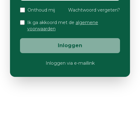
Onthoud mij
Wachtwoord vergeten?
Ik ga akkoord met de
algemene
voorwaarden
Inloggen
Inloggen via e-maillink