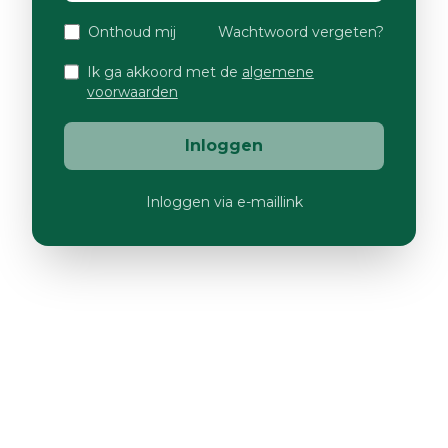
Onthoud mij
Wachtwoord vergeten?
Ik ga akkoord met de
algemene
voorwaarden
Inloggen
Inloggen via e-maillink