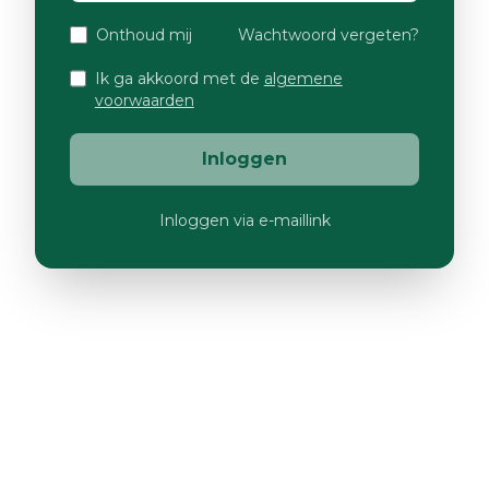
Onthoud mij
Wachtwoord vergeten?
Ik ga akkoord met de
algemene
voorwaarden
Inloggen
Inloggen via e-maillink