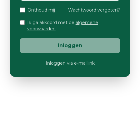
Onthoud mij
Wachtwoord vergeten?
Ik ga akkoord met de
algemene
voorwaarden
Inloggen
Inloggen via e-maillink