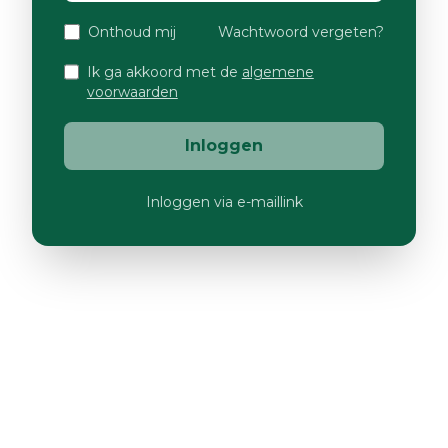
Onthoud mij
Wachtwoord vergeten?
Ik ga akkoord met de
algemene
voorwaarden
Inloggen
Inloggen via e-maillink