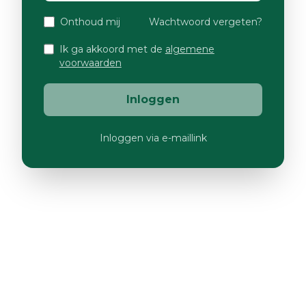
Onthoud mij
Wachtwoord vergeten?
Ik ga akkoord met de
algemene
voorwaarden
Inloggen
Inloggen via e-maillink