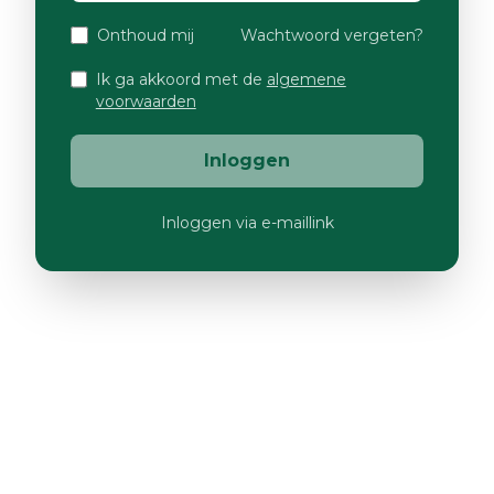
Onthoud mij
Wachtwoord vergeten?
Ik ga akkoord met de
algemene
voorwaarden
Inloggen
Inloggen via e-maillink