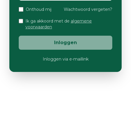
Onthoud mij
Wachtwoord vergeten?
Ik ga akkoord met de
algemene
voorwaarden
Inloggen
Inloggen via e-maillink