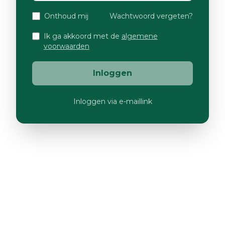
Onthoud mij
Wachtwoord vergeten?
Ik ga akkoord met de
algemene
voorwaarden
Inloggen
Inloggen via e-maillink