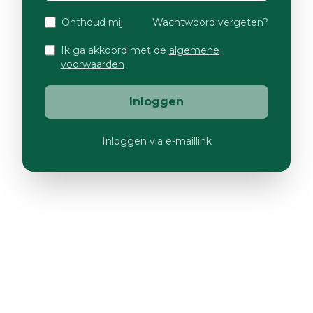
Onthoud mij
Wachtwoord vergeten?
Ik ga akkoord met de
algemene
voorwaarden
Inloggen
Inloggen via e-maillink