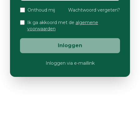
Onthoud mij
Wachtwoord vergeten?
Ik ga akkoord met de
algemene
voorwaarden
Inloggen
Inloggen via e-maillink