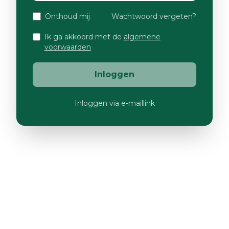
Onthoud mij
Wachtwoord vergeten?
Ik ga akkoord met de
algemene
voorwaarden
Inloggen
Inloggen via e-maillink