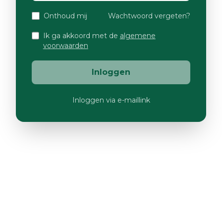
Onthoud mij
Wachtwoord vergeten?
Ik ga akkoord met de
algemene
voorwaarden
Inloggen
Inloggen via e-maillink