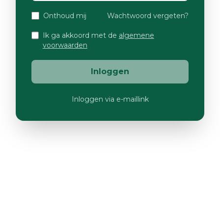
Onthoud mij
Wachtwoord vergeten?
Ik ga akkoord met de
algemene
voorwaarden
Inloggen
Inloggen via e-maillink