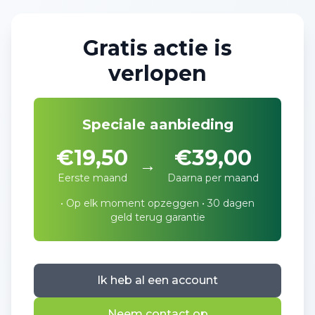
Gratis actie is
verlopen
Speciale aanbieding
€19,50
€39,00
→
Eerste maand
Daarna per maand
• Op elk moment opzeggen • 30 dagen
geld terug garantie
Ik heb al een account
Neem contact op